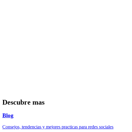
camaras ni edicion. Te explicamos como configurar los videos,
elegir formato y publicarlos directamente.
10 min
3
Gestiona multiples cuentas y equipos
Si manejas varias marcas o trabajas en equipo, aqui te ensenamos a
organizarlo todo. Permisos, cuentas separadas, flujos de
aprobacion... todo lo que necesitas.
6 min
Descubre mas
Blog
Consejos, tendencias y mejores practicas para redes sociales