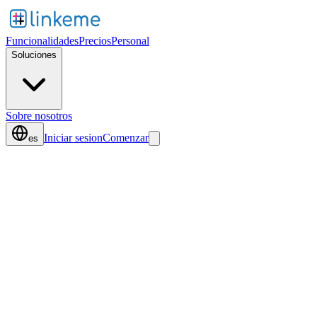
Funcionalidades
Precios
Personal
Soluciones
Sobre nosotros
Iniciar sesion
Comenzar
es