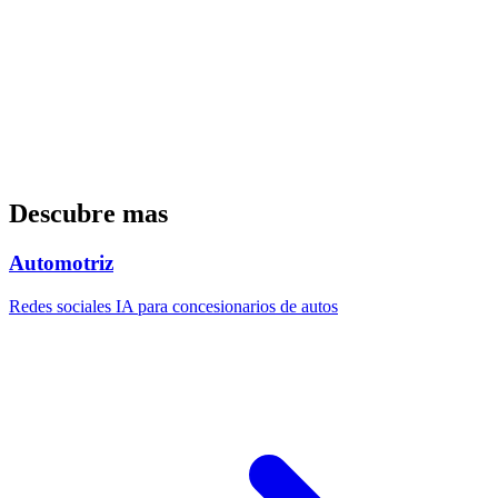
Agente Inmobiliario en REMAX Luxemburgo
Iniciar sesion en linkeme Immo
Solicitar una demostracion
Descubre mas
Automotriz
Redes sociales IA para concesionarios de autos