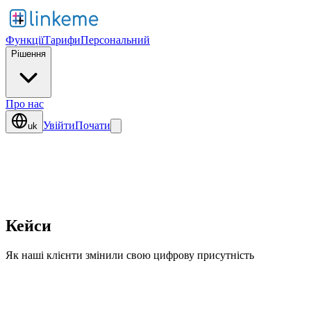
Функції
Тарифи
Персональний
Рішення
Про нас
Увійти
Почати
uk
Кейси
Як наші клієнти змінили свою цифрову присутність
0
компаній