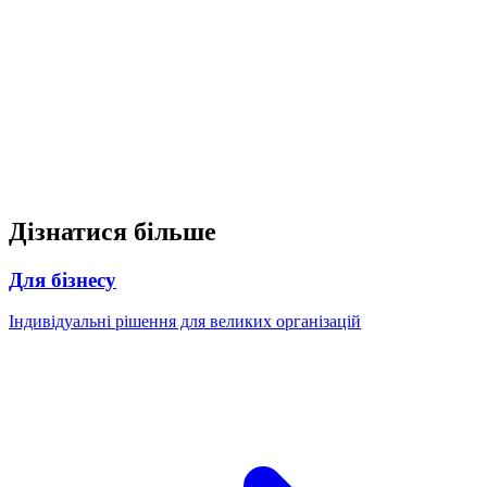
Мені було важко придумати, що публікувати.
Тепер в мене є ідеї щотижня, і моїм підписникам
це подобається. Мені навіть надійшли пропозиції
співпраці від брендів.
Marie L.
-
Фітнес-тренер
Дізнатися більше
Для бізнесу
Індивідуальні рішення для великих організацій